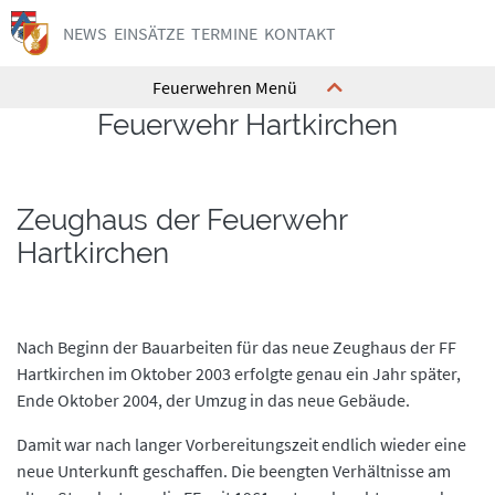
NEWS
EINSÄTZE
TERMINE
KONTAKT
Feuerwehren Menü
Feuerwehr Hartkirchen
Kommando
Kommando
Ausrüstung
Ausrüstung
Zeughaus der Feuerwehr
Feuerwehrhaus
Feuerwehrhaus
Hartkirchen
Mannschaft
Mannschaft
Geschichte
Geschichte
Interne Termine
Interne Termine
Nach Beginn der Bauarbeiten für das neue Zeughaus der FF
Jugend
Jugend
Hartkirchen im Oktober 2003 erfolgte genau ein Jahr später,
Ende Oktober 2004, der Umzug in das neue Gebäude.
Kontakt
Kontakt
Damit war nach langer Vorbereitungszeit endlich wieder eine
neue Unterkunft geschaffen. Die beengten Verhältnisse am
Kommando
Kommando