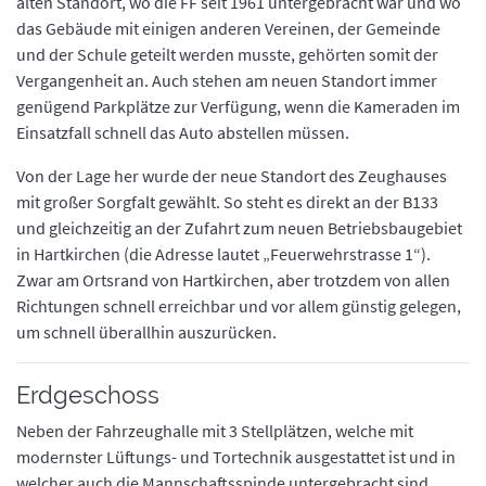
alten Standort, wo die FF seit 1961 untergebracht war und wo
Ausrüstung
Ausrüstung
das Gebäude mit einigen anderen Vereinen, der Gemeinde
und der Schule geteilt werden musste, gehörten somit der
Feuerwehrhaus
Feuerwehrhaus
Vergangenheit an. Auch stehen am neuen Standort immer
Mannschaft
Mannschaft
genügend Parkplätze zur Verfügung, wenn die Kameraden im
Geschichte
Geschichte
Einsatzfall schnell das Auto abstellen müssen.
Interne Termine
Interne Termine
Von der Lage her wurde der neue Standort des Zeughauses
Jugend
Jugend
mit großer Sorgfalt gewählt. So steht es direkt an der B133
Kontakt
Kontakt
und gleichzeitig an der Zufahrt zum neuen Betriebsbaugebiet
in Hartkirchen (die Adresse lautet „Feuerwehrstrasse 1“).
Zwar am Ortsrand von Hartkirchen, aber trotzdem von allen
Richtungen schnell erreichbar und vor allem günstig gelegen,
um schnell überallhin auszurücken.
Erdgeschoss
Neben der Fahrzeughalle mit 3 Stellplätzen, welche mit
modernster Lüftungs- und Tortechnik ausgestattet ist und in
welcher auch die Mannschaftsspinde untergebracht sind,