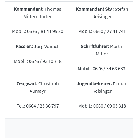
Ausrüstung
Ausrüstung
Kommandant:
Thomas
Kommandant Stv.:
Stefan
Feuerwehrhaus
Feuerwehrhaus
Mitterndorfer
Reisinger
Mannschaft
Mannschaft
Mobil.: 0676 / 81 41 95 80
Mobil.: 0660 / 27 41 241
Geschichte
Geschichte
Interne Termine
Interne Termine
Kassier.:
Jörg Vonach
Schriftführer:
Martin
Jugend
Jugend
Mitter
Mobil.: 0676 / 93 10 718
Kontakt
Kontakt
Mobil.: 0676 / 34 63 633
Zeugwart:
Christoph
Jugendbetreuer:
Florian
Aumayr
Reisinger
Tel.: 0664 / 23 36 797
Mobil.: 0660 / 69 03 318