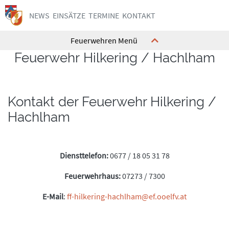
NEWS
EINSÄTZE
TERMINE
KONTAKT
Feuerwehren Menü
Feuerwehr Hilkering / Hachlham
Kommando
Kommando
Ausrüstung
Ausrüstung
Kontakt der Feuerwehr Hilkering /
Feuerwehrhaus
Feuerwehrhaus
Hachlham
Mannschaft
Mannschaft
Geschichte
Geschichte
Diensttelefon:
0677 / 18 05 31 78
Interne Termine
Interne Termine
Jugend
Jugend
Feuerwehrhaus:
07273 / 7300
Kontakt
Kontakt
E-Mail
:
ff-hilkering-hachlham@ef.ooelfv.at
Kommando
Kommando